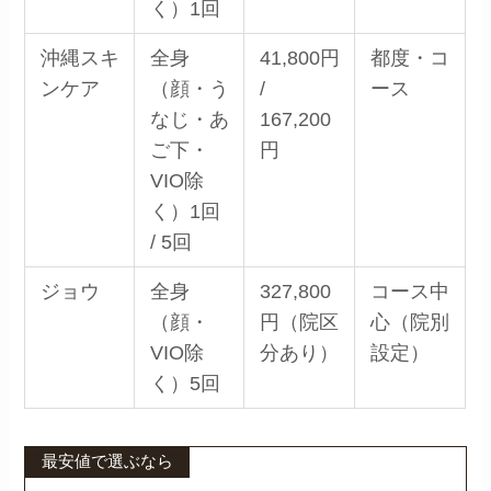
く）1回
沖縄スキ
全身
41,800円
都度・コ
ンケア
（顔・う
/
ース
なじ・あ
167,200
ご下・
円
VIO除
く）1回
/ 5回
ジョウ
全身
327,800
コース中
（顔・
円（院区
心（院別
VIO除
分あり）
設定）
く）5回
最安値で選ぶなら