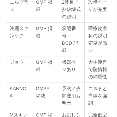
エルプラ
GMP 掲
2波長／
設備ペー
ス
載
熱破壊式
ジが充実
の説明
沖縄スキ
GMP 掲
承認番
医療皮膚
ンケア
載
号・
科の説明
DCD 記
密度が高
載
い
ジョウ
GMP 掲
機器ペー
大手運営
載
ジあり
で院情報
の網羅性
KANNO’
GMPP
予約／夜
コストと
A
掲載
間運用も
導線を強
明示
調
Mスキン
GMP 掲
お試しシ
完全個室