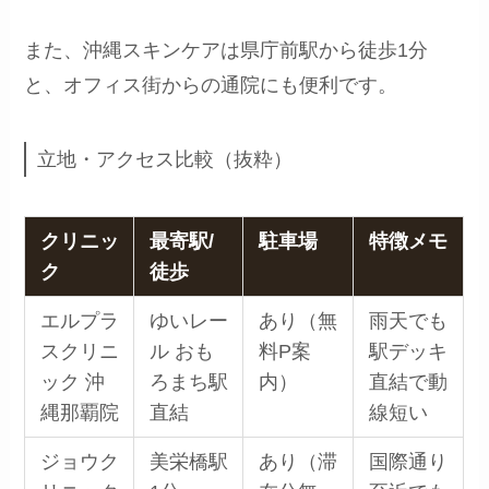
また、沖縄スキンケアは県庁前駅から徒歩1分
と、オフィス街からの通院にも便利です。
立地・アクセス比較（抜粋）
クリニッ
最寄駅/
駐車場
特徴メモ
ク
徒歩
エルプラ
ゆいレー
あり（無
雨天でも
スクリニ
ル おも
料P案
駅デッキ
ック 沖
ろまち駅
内）
直結で動
縄那覇院
直結
線短い
ジョウク
美栄橋駅
あり（滞
国際通り