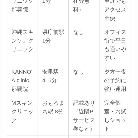
リニック
1分
在分無
至近でも
那覇院
料）
アクセス
至便
沖縄スキ
県庁前駅
なし
オフィス
ンケアク
1分
街で平日
リニック
も通いや
すい
KANNO’
安里駅
なし
夕方〜夜
A.clinic
4–6分
の予約に
那覇院
強い運用
Mスキン
おもろま
記載あり
完全個
クリニッ
ち駅 8分
（近隣P
室・お試
ク
サービス
しショッ
券など）
ト