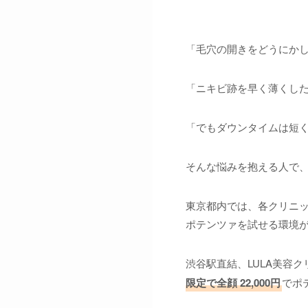
「毛穴の開きをどうにか
「ニキビ跡を早く薄くし
「でもダウンタイムは短
そんな悩みを抱える人で
東京都内では、各クリニ
ポテンツァを試せる環境
渋谷駅直結、LULA美容
限定で全顔
22,000円
でポ