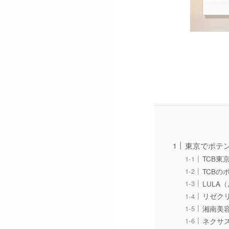
東京でポテ
TCB東
TCBの
LULA
リゼク
湘南美容
ネクサ