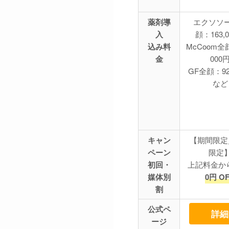
薬剤導
エクソソ
入
顔：163,
込み料
McCoom全顔
金
000
GF全顔：92
など
キャン
【期間限定
ペーン
限定
初回・
上記料金か
媒体別
0
円
OF
割
公式ペ
詳細
ージ