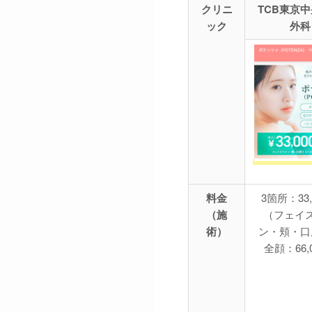
クリニ
TCB東京
ック
外科
料金
3箇所：33,
（施
（フェイ
術）
ン・頬・口
全顔：66,