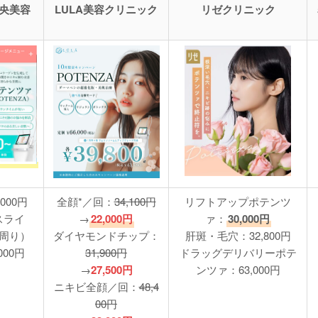
中央美容
LULA美容クリニック
リゼクリニック
000円
全顔*／回：
34,100円
リフトアップポテンツ
スライ
→
22,000円
ァ：
30,000円
周り）
ダイヤモンドチップ：
肝斑・毛穴：32,800円
000円
31,900円
ドラッグデリバリーポテ
→
27,500円
ンツァ：63,000円
ニキビ全顔／回：
48,4
00円