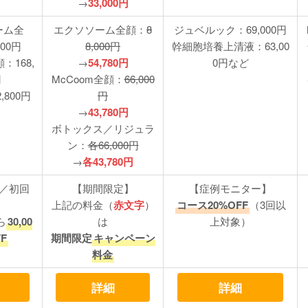
→
33,000円
ーム全
エクソソーム全顔：
8
ジュベルック：69,000円
000円
8,000円
幹細胞培養上清液：63,00
：168,
→
54,780円
0円など
円
McCoom全顔：
66,000
,800円
円
→
43,780円
ボトックス／リジュラ
ン：
各66,000円
→
各43,780円
／初回
【期間限定】
【症例モニター】
】
上記の料金（
赤文字
）
コース20%OFF
（3回以
ら
30,00
は
上対象）
F
期間限定
キャンペーン
料金
詳細
詳細