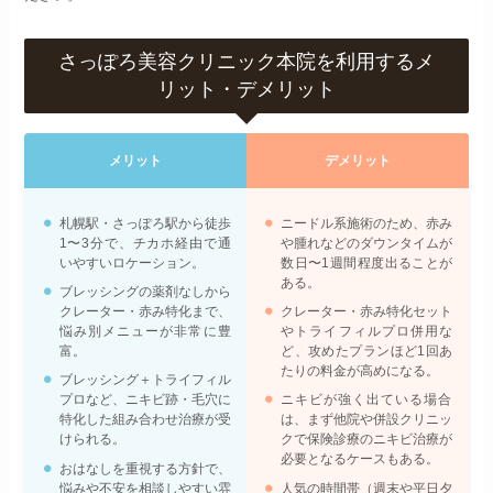
さっぽろ美容クリニック本院を利用するメ
リット・デメリット
メリット
デメリット
札幌駅・さっぽろ駅から徒歩
ニードル系施術のため、赤み
1〜3分で、チカホ経由で通
や腫れなどのダウンタイムが
いやすいロケーション。
数日〜1週間程度出ることが
ある。
ブレッシングの薬剤なしから
クレーター・赤み特化まで、
クレーター・赤み特化セット
悩み別メニューが非常に豊
やトライフィルプロ併用な
富。
ど、攻めたプランほど1回あ
たりの料金が高めになる。
ブレッシング＋トライフィル
プロなど、ニキビ跡・毛穴に
ニキビが強く出ている場合
特化した組み合わせ治療が受
は、まず他院や併設クリニッ
けられる。
クで保険診療のニキビ治療が
必要となるケースもある。
おはなしを重視する方針で、
悩みや不安を相談しやすい雰
人気の時間帯（週末や平日夕