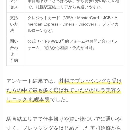
アク
市営地下鉄「さっぽろ駅」から徒歩1分の駅近立地
セス
で、札幌駅直結エリアからも通いやすい。
支払
クレジットカード（VISA・MasterCard・JCB・A
い方
merican Express・Diners・Discover）、メディカ
法
ルローンなど。
問い
公式サイトのWEB予約フォームやお問い合わせフ
合わ
ォーム、電話から相談・予約が可能。
せ・
予約
アンケート結果では、
札幌でブレッシングを受け
た方の中で最も多く選ばれていたのがルラ美容ク
リニック 札幌本院
でした。
駅直結エリアで仕事帰りや買い物ついでに通いや
すく、ブレッシングをはじめとした美肌治療から