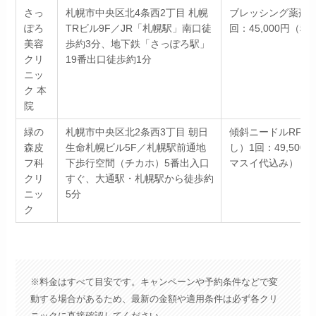
さっ
札幌市中央区北4条西2丁目 札幌
ブレッシング薬剤な
ぽろ
TRビル9F／JR「札幌駅」南口徒
回：45,000円（税
美容
歩約3分、地下鉄「さっぽろ駅」
クリ
19番出口徒歩約1分
ニッ
ク 本
院
緑の
札幌市中央区北2条西3丁目 朝日
傾斜ニードルRF（
森皮
生命札幌ビル5F／札幌駅前通地
し）1回：49,500
フ科
下歩行空間（チカホ）5番出入口
マスイ代込み）
クリ
すぐ、大通駅・札幌駅から徒歩約
ニッ
5分
ク
※料金はすべて目安です。キャンペーンや予約条件などで変
動する場合があるため、最新の金額や適用条件は必ず各クリ
ニックに直接確認してください。