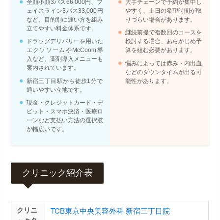
全顔小顔3パス66,000円、フ
大手チェーンで予約が集中し
ェイスライン3パス33,000円
やすく、土日の希望時間が取
など、目的別に通い方を組み
りづらい場合があります。
立てやすい料金体系です。
継続前提で複数回のコースを
ドラッグデリバリーを用いた
検討する場合、あらかじめ予
エクソソームやMcCoom導
算を組む必要があります。
入など、薬剤導入メニューも
悩みによっては赤み・内出血
案内されています。
などのダウンタイムが出る可
新宿三丁目駅から徒歩1分で
能性があります。
通いやすい立地です。
現金・クレジットカード・デ
ビット・スマホ決済・医療ロ
ーンなど支払い方法の選択肢
が幅広いです。
クリニック紹介表
TCB東京中央美容外科 新宿三丁目院
クリニ