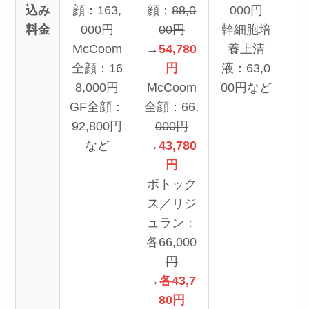
込み
顔：163,
顔：
88,0
000円
料金
000円
00円
幹細胞培
全
McCoom
→
54,780
養上清
0
全顔：16
円
液：63,0
（
8,000円
McCoom
00円など
GF全顔：
全顔：
66,
92,800円
000円
ほ
など
→
43,780
薬
円
回
ボトック
ス／リジ
ュラン：
各66,000
円
→
各43,7
80円