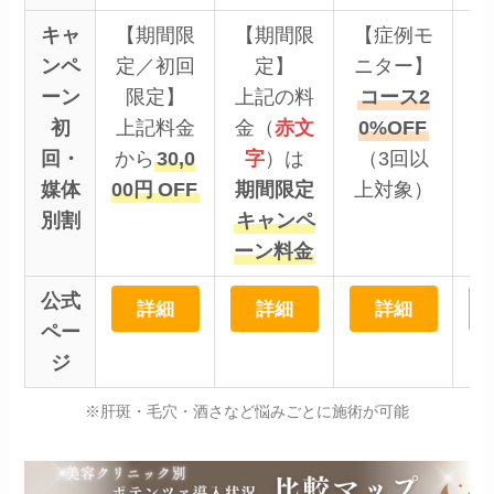
キャ
【期間限
【期間限
【症例モ
【
ンペ
定／初回
定】
ニター】
試
ーン
限定】
上記の料
コース2
ポ
初
上記料金
金（
赤文
0%OFF
回・
から
30,0
字
）は
（3回以
媒体
00
円
OFF
期間限定
上対象）
顔
別割
キャンペ
ーン料金
公式
詳細
詳細
詳細
ペー
ジ
※肝斑・毛穴・酒さなど悩みごとに施術が可能