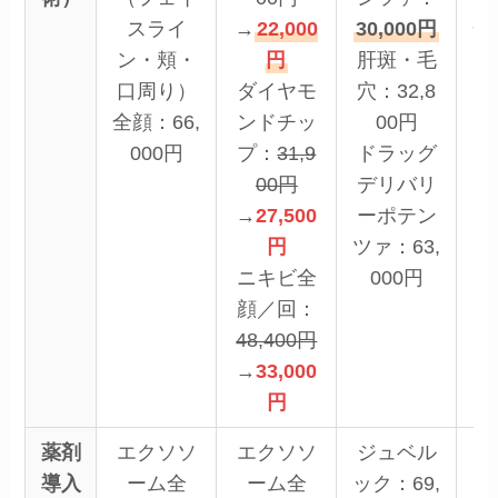
スライ
→
22,000
30,000円
全
ン・頬・
円
肝斑・毛
口周り）
ダイヤモ
穴：32,8
リ
全顔：66,
ンドチッ
00円
ネ
000円
プ：
31,9
ドラッグ
ン
00円
デリバリ
+
→
27,500
ーポテン
円
ツァ：63,
ニキビ全
000円
顔／回：
48,400円
→
33,000
円
薬剤
エクソソ
エクソソ
ジュベル
M
導入
ーム全
ーム全
ック：69,
（