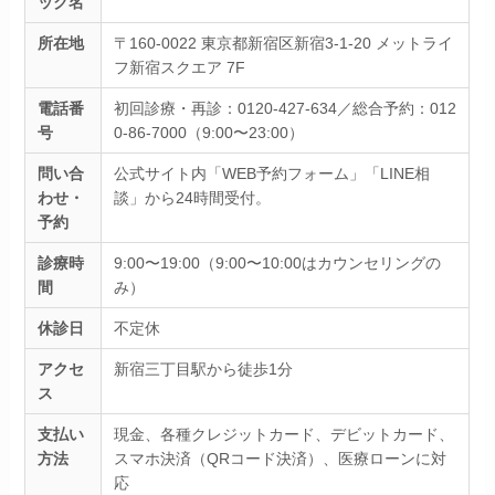
ック名
所在地
〒160-0022 東京都新宿区新宿3-1-20 メットライ
フ新宿スクエア 7F
電話番
初回診療・再診：0120-427-634／総合予約：012
号
0-86-7000（9:00〜23:00）
問い合
公式サイト内「WEB予約フォーム」「LINE相
わせ・
談」から24時間受付。
予約
診療時
9:00〜19:00（9:00〜10:00はカウンセリングの
間
み）
休診日
不定休
アクセ
新宿三丁目駅から徒歩1分
ス
支払い
現金、各種クレジットカード、デビットカード、
方法
スマホ決済（QRコード決済）、医療ローンに対
応