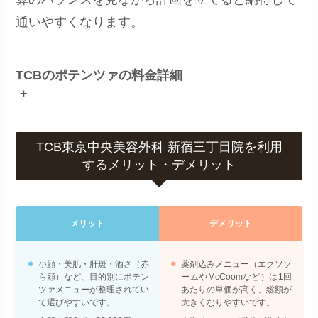
通いやすくなります。
TCBのポテンツァの料金詳細
+
TCB東京中央美容外科 新宿三丁目院を利用
するメリット・デメリット
メリット
デメリット
小顔・美肌・肝斑・酒さ（赤
薬剤込みメニュー（エクソソ
ら顔）など、目的別にポテン
ームやMcCoomなど）は1回
ツァメニューが整理されてい
あたりの単価が高く、総額が
て選びやすいです。
大きくなりやすいです。