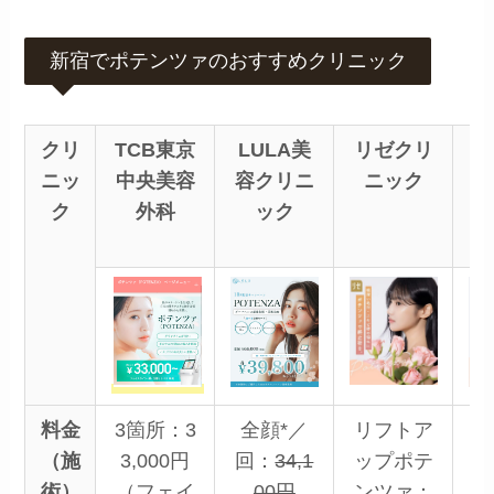
新宿でポテンツァのおすすめクリニック
クリ
TCB東京
LULA美
リゼクリ
表
ニッ
中央美容
容クリニ
ニック
デ
ク
外科
ック
ク
料金
3箇所：3
全顔*／
リフトア
（施
3,000円
回：
34,1
ップポテ
頬
術）
（フェイ
00円
ンツァ：