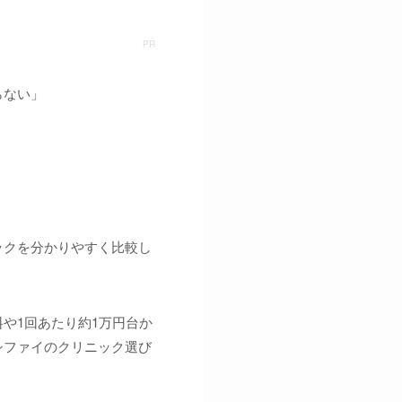
らない」
」
ックを分かりやすく比較し
や1回あたり約1万円台か
シファイのクリニック選び