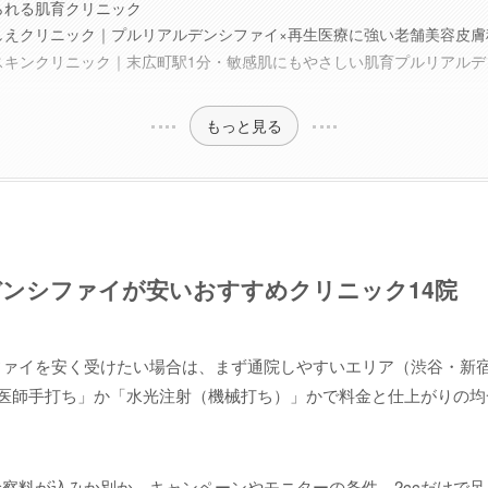
られる肌育クリニック
しえクリニック｜プルリアルデンシファイ×再生医療に強い老舗美容皮膚
スキンクリニック｜末広町駅1分・敏感肌にもやさしい肌育プルリアルデ
もっと見る
ンシファイが安いおすすめクリニック14院
ファイを安く受けたい場合は、まず通院しやすいエリア（渋谷・新
「医師手打ち」か「水光注射（機械打ち）」かで料金と仕上がりの
察料が込みか別か、キャンペーンやモニターの条件、2ccだけで足