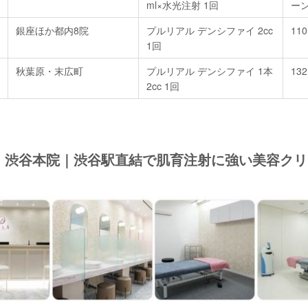
ml×水光注射 1回
ーン
銀座ほか都内8院
プルリアル デンシファイ 2cc
110
1回
秋葉原・末広町
プルリアル デンシファイ 1本
132
2cc 1回
 渋谷本院｜渋谷駅直結で肌育注射に強い美容ク