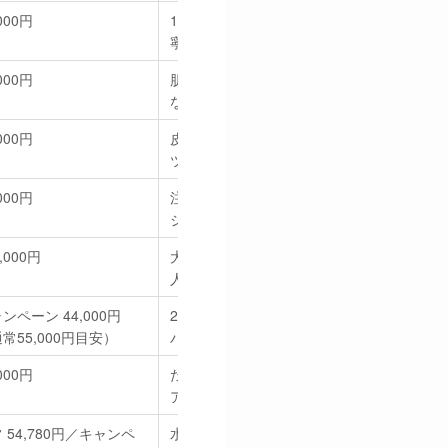
000円
1〜3ccから選択可。プレママ・産後ママに
寧な診療を重視したい人向け。
000円
肌育特化。2本（4cc）・3回コース・ボト
など組み合わせが多彩。
000円
皮膚科＋内科併設。1〜3本セットのほか、
ツァ導入プランもあり。
000円
注入系に強いクリニック。目元の小じわ・
ジングサインの解説が充実。
,000円
大型院のハイクラス価格帯。結果や体制を
人向け。
ンペーン 44,000円
2cc単位で医師手打ち。キャンペーン時は
常55,000円目安）
パ。
000円
たるみ治療（糸リフト・HIFU）と併用しや
アップ＋肌育を同時に狙いたい人向け。
 54,780円／キャンペ
水光注射機で全顔に均一注入。キャンペー