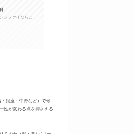
科
ンシファイならこ
宿・銀座・中野など）で候
均一性が変わる点を押さえる
りるのか（顔＋首なら4cc