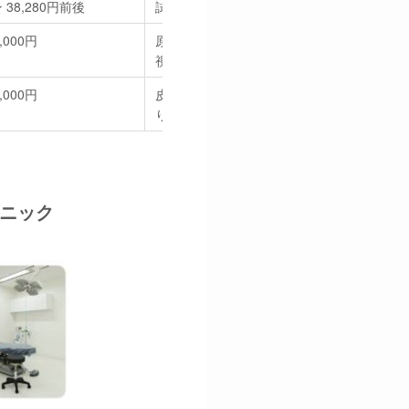
 38,280円前後
試ししやすい。
,000円
原液使用を明言。再生系メニューとの組み
視で検討したい人向け。
,000円
皮膚科専門医チームの美容皮膚科。同日2〜6
り、顔＋首＋手の甲など広範囲ケア向き。
リニック