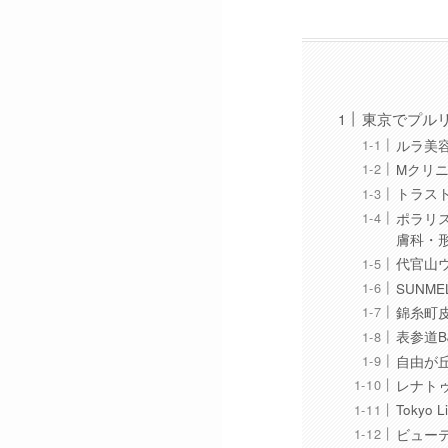
東京でプル
ルラ美
Mクリ
トラス
ポラリ
膚科・
代官山
SUNM
錦糸町
表参道
自由が
レナト
Toky
ビュー