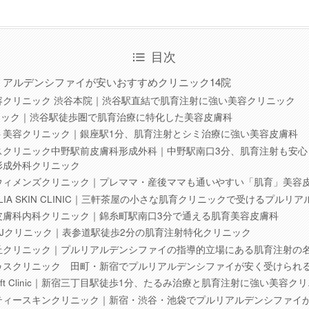
目次
リアルデンシファイが安いおすすめクリニック14院
容クリニック 渋谷本院｜渋谷駅直結で肌育注射に強い美容クリニック
ニック｜渋谷駅徒歩圏で肌育治療に特化した美容皮膚科
ト美容クリニック｜銀座駅1分、肌育注射とシミ治療に強い美容皮膚科
スクリニック中野駅前皮膚科形成外科｜中野駅南口3分、肌育注射も安心
形成外科クリニック
ウィメンズクリニック｜プレママ・産後ママも通いやすい「肌育」美容
ELIA SKIN CLINIC｜三軒茶屋の小さな肌育クリニックで受けるプルリ
皮膚科内科クリニック｜錦糸町駅南口3分で通える肌育美容皮膚科
BJクリニック｜表参道駅徒歩2分の肌育注射特化クリニック
丘クリニック｜プルリアルデンシファイの指導的立場にある肌育注射の
ゥスクリニック 田町・新宿でプルリアルデンシファイが安く受けられ
o Lift Clinic｜新宿三丁目駅徒歩1分、たるみ治療と肌育注射に強い美容ク
ティースキンクリニック｜新宿・渋谷・池袋でプルリアルデンシファイ