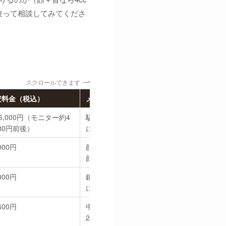
絞って相談してみてくださ
スクロールできます
安料金（税込）
メモ
6,000円（モニター約4
駅直結で通いやすく、モニター割が豊富。1〜
780円前後）
に選びやすいコスパ重視の大手。
000円
顔全体／首／手の甲に2mlを使う設計。2本
顔＋首などもしやすい。
000円
銀座駅徒歩1分。シミ治療と組み合わせてト
に整えやすい価格帯。
400円
中野駅前。シルク／デンシファイ両方の専
2〜4ccや3回コースまで料金が明快。