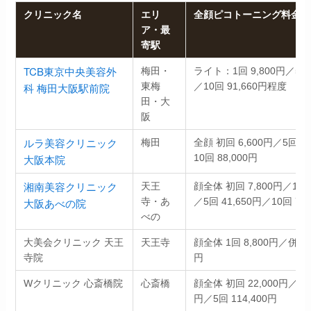
クリニック名
エリ
全顔ピコトーニング料金の
ア・最
寄駅
TCB東京中央美容外
梅田・
ライト：1回 9,800円／5回 
科 梅田大阪駅前院
東梅
／10回 91,660円程度
田・大
阪
ルラ美容クリニック
梅田
全顔 初回 6,600円／5回 4
大阪本院
10回 88,000円
湘南美容クリニック
天王
顔全体 初回 7,800円／1回 
大阪あべの院
寺・あ
／5回 41,650円／10回 78,
べの
大美会クリニック 天王
天王寺
顔全体 1回 8,800円／併用時
寺院
円
Wクリニック 心斎橋院
心斎橋
顔全体 初回 22,000円／1回 
円／5回 114,400円