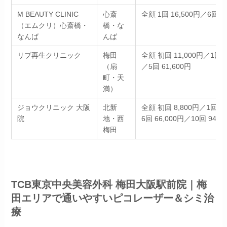
M BEAUTY CLINIC
心斎
全顔 1回 16,500円／6回 7
（エムクリ）心斎橋・
橋・な
なんば
んば
リブ再生クリニック
梅田
全顔 初回 11,000円／1回 1
（扇
／5回 61,600円
町・天
満）
ジョウクリニック 大阪
北新
全顔 初回 8,800円／1回 1
院
地・西
6回 66,000円／10回 94,6
梅田
TCB東京中央美容外科 梅田大阪駅前院｜梅
田エリアで通いやすいピコレーザー＆シミ治
療