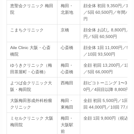
恵聖会クリニック 梅田
梅田・
顔全体 初回 9,350円／1回 
院
北新地
／5回 60,500円／年間パス 1
円
こまちクリニック
京橋
顔全体 お試し 8,800円／1回
円／5回 60,500円
Aile Clinic 大阪・心斎
心斎橋
顔全体 1回 11,000円／5回 
橋院
／10回 93,500円
ゆうきクリニック（梅
梅田・
全顔 初回 13,200円／1回 1
田茶屋町・心斎橋）
心斎橋
／5回 66,000円
よつば会クリニック大
西梅田
顔ピコトーニング 1〜3回目 
阪・梅田院
0円／4回目以降 8,800円
大阪梅田形成外科粉瘤
梅田・
全顔 初回 5,500円／1回 9
クリニック
東梅田
回 44,000円／10回 77,00
ミセルクリニック 大阪
梅田・
全顔 1回 9,800円（税込10
梅田院
大阪駅
前