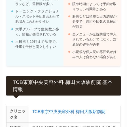
ランなど、選択肢が多い
院や時期によっては予約が取
りづらい時間帯がある
トーニング・フラクショナ
ル・スポットを組み合わせて
肝斑などは慎重な出力調整が
肌悩みに合わせやすい
必要で、適応や回数の見極め
が前提
大手グループで症例数が多
く、情報が整理されている
全メニューが全院共通で導入
されているわけではなく、対
土日祝も19時まで診療で、
象院の確認が必要
仕事や学校と両立しやすい
小規模な個人院の雰囲気が好
みの人は合わない場合がある
TCB東京中央美容外科 梅田大阪駅前院 基本
情報
TCB東京中央美容外科 梅田大阪駅前院
クリニッ
ク名