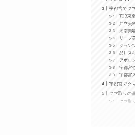
宇都宮でク
TCB東
共立美
湘南美
リープ
グラン
品川ス
アポロ
宇都宮
宇都宮
宇都宮でク
クマ取りの
クマ取