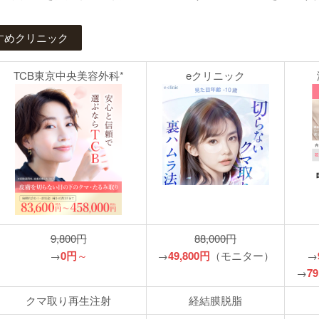
すめクリニック
TCB東京中央美容外科*
eクリニック
9,800円
88,000円
→
0円
～
→
49,800円
（モニター）
→
→
79
クマ取り再生注射
経結膜脱脂