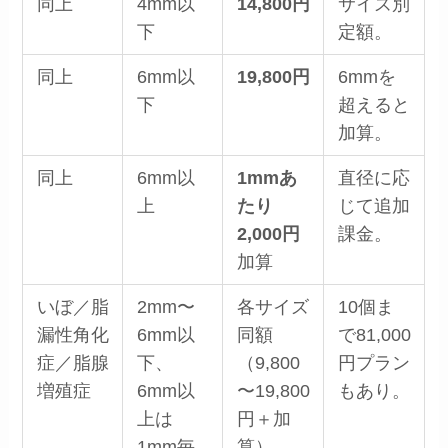
同上
4mm以
14,800円
サイズ別
下
定額。
同上
6mm以
19,800円
6mmを
下
超えると
加算。
同上
6mm以
1mmあ
直径に応
上
たり
じて追加
2,000円
課金。
加算
いぼ／脂
2mm〜
各サイズ
10個ま
漏性角化
6mm以
同額
で81,000
症／脂腺
下、
（9,800
円プラン
増殖症
6mm以
〜19,800
もあり。
上は
円＋加
1mm毎
算）