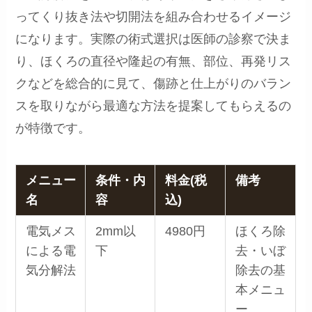
ってくり抜き法や切開法を組み合わせるイメージ
になります。実際の術式選択は医師の診察で決ま
り、ほくろの直径や隆起の有無、部位、再発リス
クなどを総合的に見て、傷跡と仕上がりのバラン
スを取りながら最適な方法を提案してもらえるの
が特徴です。
メニュー
条件・内
料金(税
備考
名
容
込)
電気メス
2mm以
4980円
ほくろ除
による電
下
去・いぼ
気分解法
除去の基
本メニュ
ー