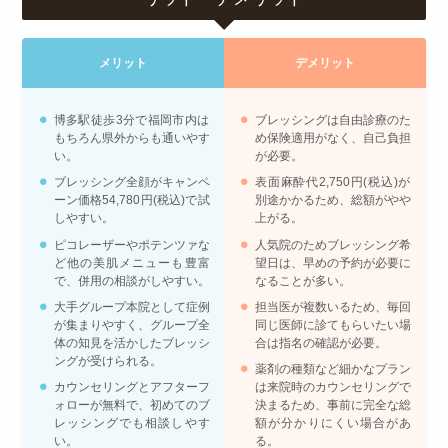
メリット
デメリット
博多駅徒歩3分で福岡市内は
ブレッシングは自由診療のた
もちろん県外からも通いやす
め保険適用がなく、自己負担
い。
が必要。
ブレッシング全顔がキャンペ
表面麻酔代2,750円(税込)が
ーン価格54,780円(税込)で試
別途かかるため、総額がやや
しやすい。
上がる。
ピコレーザーやポテンツァな
人気院のためブレッシング希
ど他の美肌メニューも豊富
望日は、早めの予約が必要に
で、併用の相談がしやすい。
なることが多い。
大手グループ本院として症例
担当医が複数いるため、毎回
が集まりやすく、グループ全
同じ医師に診てもらいたい場
体の知見を活かしたブレッシ
合は指名の確認が必要。
ングが受けられる。
薬剤の種類など細かなプラン
カウンセリングとアフターフ
は来院時のカウンセリングで
ォローが無料で、初めてのブ
決まるため、事前に完全な総
レッシングでも相談しやす
額が分かりにくい場合があ
い。
る。