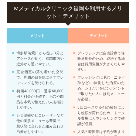
Mメディカルクリニック福岡を利用するメリ
ット・デメリット
メリット
デメリット
博多駅筑紫口から徒歩3分と
ブレッシングは自由診療で保
アクセスが良く、福岡市内や
険適用外のため、継続する場
近郊から通いやすい。
合は費用負担が大きくなりや
すい。
完全個室の落ち着いた空間
で、周囲の目を気にせずブレ
ブレッシングは毛穴・ニキビ
ッシングを受けられる。
跡などに特化した治療のた
め、シミだけをピンポイント
初回48,000円・通常60,000
で取りたい人には別メニュー
円と料金が明確で、毛穴や凹
が必要。
凸を本気で整えたい人も検討
しやすい。
5回コースや薬剤の種類によ
り総額が変わるため、トータ
シミ治療やピコレーザーなど
ル費用はカウンセリングで確
他の美肌メニューも豊富で、
認が必須。
肌状態に合わせた組み合わせ
治療がしやすい。
人気の時間帯は予約が埋まり