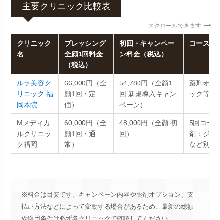
主要クリニック比較表
スクロールできます
クリニック
ブレッシング
初回・キャンペー
コース料
名
全顔1回料金
ン料金（税込）
（税込）
ルラ美容ク
66,000円（全
54,780円（全顔1
薬剤オプ
リニック 福
顔1回・定
回 新規導入キャン
ック等＋1
岡本院
価）
ペーン）
Mメディカ
60,000円（全
48,000円（全顔 初
5回コース 
ルクリニッ
顔1回・通
回）
剤：ジュベ
ク福岡
常）
など別途
※料金は目安です。キャンペーン内容や薬剤オプション、支
払い方法などによって変動する場合があるため、最新の総額
や適用条件は必ず各クリニックで確認してください。