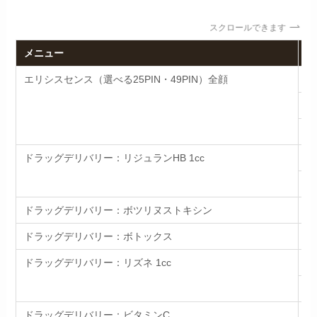
スクロールできます
メニュー
内
エリシスセンス（選べる25PIN・49PIN）全顔
初
1
3
ドラッグデリバリー：リジュランHB 1cc
初
通
ドラッグデリバリー：ボツリヌストキシン
追
ドラッグデリバリー：ボトックス
追
ドラッグデリバリー：リズネ 1cc
初
通
ドラッグデリバリー：ビタミンC
追