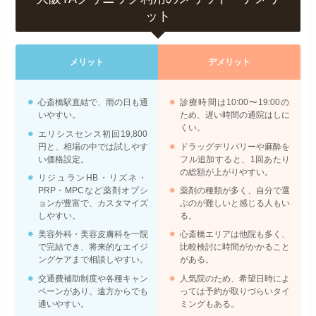
ット
メリット
デメリット
心斎橋駅直結で、雨の日も通
診療時間は10:00〜19:00の
いやすい。
ため、遅い時間の通院はしに
くい。
エリシスセンス初回19,800
円と、相場の中では試しやす
ドラッグデリバリーや麻酔を
い価格設定。
フル追加すると、1回あたり
の総額が上がりやすい。
リジュランHB・リズネ・
PRP・MPCなど薬剤オプシ
薬剤の種類が多く、自分で選
ョンが豊富で、カスタマイズ
ぶのが難しいと感じる人もい
しやすい。
る。
美容外科・美容皮膚科を一院
心斎橋エリアは他院も多く、
で完結でき、将来的なエイジ
比較検討に時間がかかること
ングケアまで相談しやすい。
がある。
交通費補助制度や各種キャン
人気院のため、希望日時によ
ペーンがあり、遠方からでも
っては予約が取りづらいタイ
通いやすい。
ミングもある。