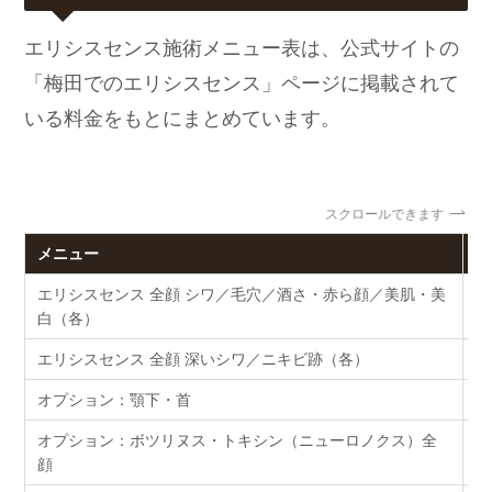
エリシスセンス施術メニュー表は、公式サイトの
「梅田でのエリシスセンス」ページに掲載されて
いる料金をもとにまとめています。
スクロールできます
メニュー
部
エリシスセンス 全顔 シワ／毛穴／酒さ・赤ら顔／美肌・美
全
白（各）
エリシスセンス 全顔 深いシワ／ニキビ跡（各）
全
オプション：顎下・首
全
オプション：ボツリヌス・トキシン（ニューロノクス）全
エ
顔