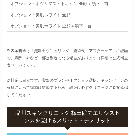
オプション：ボツリヌス・トキシン 全顔＋顎下・首
エ
オプション：美肌ホワイト 全顔
美
オプション：美肌ホワイト 全顔＋顎下・首
美
※表示料金は「無料カウンセリング＋施術代＋アフターケア」の総額
で、麻酔・針など一部は別途になる場合があります（詳細は公式料金
表ページより）。
※料金は目安です。実際のプランやオプション選択、キャンペーンの
有無によって総額は変動するため、詳細は必ずクリニックに直接確認
してください。
品川スキンクリニック 梅田院でエリシスセ
ンスを受けるメリット・デメリット