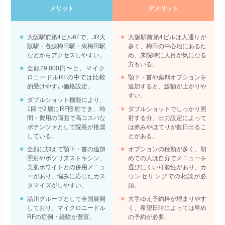
メリット
デメリット
大阪駅前第4ビル6Fで、JR大
大阪駅前第4ビルは人通りが
阪駅・各線梅田駅・東梅田駅
多く、梅田の中心地にあるた
などからアクセスしやすい。
め、来院時に人目が気になる
方もいる。
全顔29,800円〜と、マイク
ロニードルRFの中では比較
顎下・首や薬剤オプションを
的受けやすい価格設定。
追加すると、総額が上がりや
すい。
ダブルショット機能により、
1回で2層にRF照射でき、時
ダブルショットでしっかり照
間・費用の両面で高コスパな
射する分、出力設定によって
ポテンツァとして院長が推奨
は赤みやほてりが数日出るこ
している。
とがある。
全顔に加えて顎下・首の追加
オプションの種類が多く、初
照射やボツリヌストキシン、
めての人は自分でメニューを
美肌ホワイトとの併用メニュ
選びにくい可能性があり、カ
ーがあり、悩みに応じたカス
ウンセリングでの相談が必
タマイズがしやすい。
須。
品川グループとして全国展開
大手ゆえ予約枠が埋まりやす
しており、マイクロニードル
く、希望日時によっては早め
RFの症例・経験が豊富。
の予約が必要。