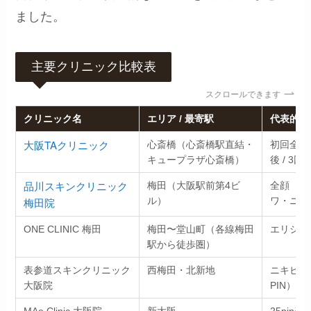
ました。
主要クリニック比較表
スクロールできます
クリニック名
エリア / 最寄駅
代表的な
大阪TAクリニック
心斎橋（心斎橋駅直結・
初回全顔 1
キュープラザ心斎橋）
後 / 3回
品川スキンクリニック
梅田（大阪駅前第4ビ
全顔（シワ
梅田院
ル）
ワ・ニキビ
ONE CLINIC 梅田
梅田〜堂山町（各線梅田
エリシスセ
駅から徒歩圏）
表参道スキンクリニック
西梅田・北新地
ニキビ改善
大阪院
PIN）48