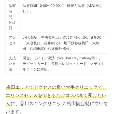
診察
診療時間 10:00〜20:00／土日祝も診療（休診日な
時
し）。
間・
休診
日
アク
JR大阪駅「中央改札口」徒歩約7分、JR北新地駅
セス
「東改札口」徒歩約5分、地下鉄各線梅田・東梅
田・西梅田駅から徒歩3〜5分。
支払
現金、モバイル決済（WeChat Pay／Alipay等）、
い方
デビットカード、各種クレジットカード、メディカ
法
ルローンに対応。
梅田エリアでアクセスの良い大手クリニックで、
エリシスセンスをできるだけコスパ良く受けたい
人
に、品川スキンクリニック 梅田院は特に向いて
います。