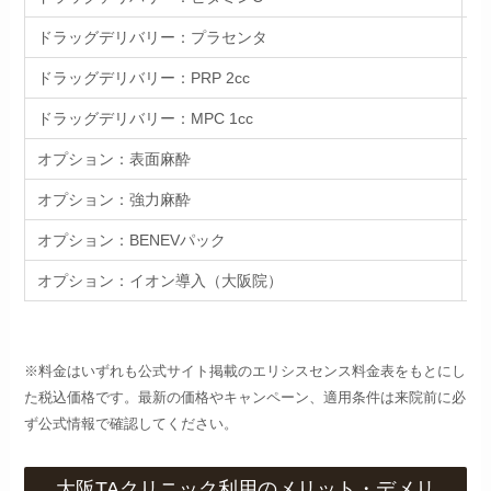
ドラッグデリバリー：プラセンタ
追
ドラッグデリバリー：PRP 2cc
追
ドラッグデリバリー：MPC 1cc
追
オプション：表面麻酔
追
オプション：強力麻酔
追
オプション：BENEVパック
追
オプション：イオン導入（大阪院）
追
※料金はいずれも公式サイト掲載のエリシスセンス料金表をもとにし
た税込価格です。最新の価格やキャンペーン、適用条件は来院前に必
ず公式情報で確認してください。
大阪TAクリニック利用のメリット・デメリ