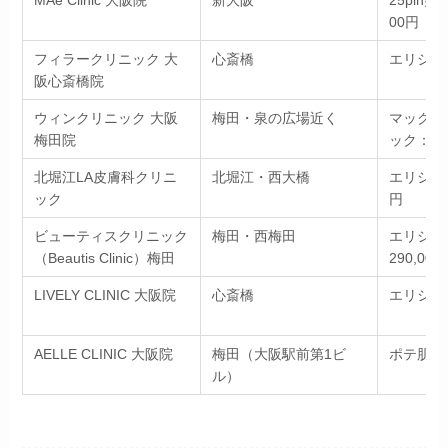
MAe Clinic 大阪院
新大阪
25pin美
00円（
フィラークリニック 大
心斎橋
エリシスセ
阪心斎橋院
ウィンクリニック 大阪
梅田・泉の広場近く
マックーム
梅田院
ック：138
北堀江LA皮膚科クリニ
北堀江・西大橋
エリシスセ
ック
円
ビューティスクリニック
梅田・西梅田
エリシスセン
（Beautis Clinic）梅田
290,000
LIVELY CLINIC 大阪院
心斎橋
エリシスセ
AELLE CLINIC 大阪院
梅田（大阪駅前第1ビ
ポテ肌®
ル）