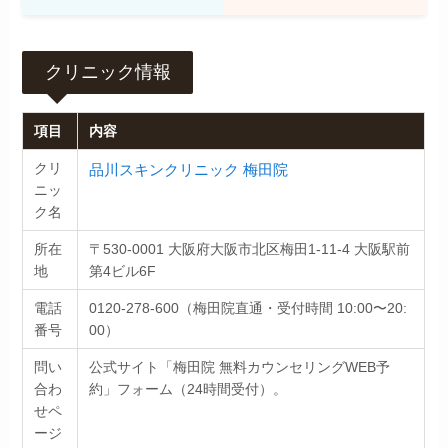
クリニック情報
項目
内容
品川スキンクリニック 梅田院
クリ
ニッ
ク名
所在
〒530-0001 大阪府大阪市北区梅田1-11-4 大阪駅前
地
第4ビル6F
電話
0120-278-600（梅田院直通・受付時間 10:00〜20:
番号
00）
問い
公式サイト「梅田院 無料カウンセリングWEB予
合わ
約」フォーム（24時間受付）。
せペ
ージ