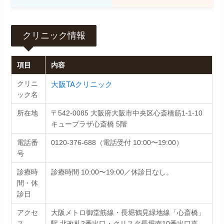
クリニック情報
項目
内容
大阪TAクリニック
クリニ
ック名
所在地
〒542-0085 大阪府大阪市中央区心斎橋筋1-1-10
キュープラザ心斎橋 5階
電話番
0120-376-688（電話受付 10:00〜19:00）
号
診療時
診療時間 10:00〜19:00／休診日なし。
間・休
診日
アクセ
大阪メトロ御堂筋線・長堀鶴見緑地線「心斎橋」
ス
駅 北改札2番出口・クリスタ長堀南10番出口直