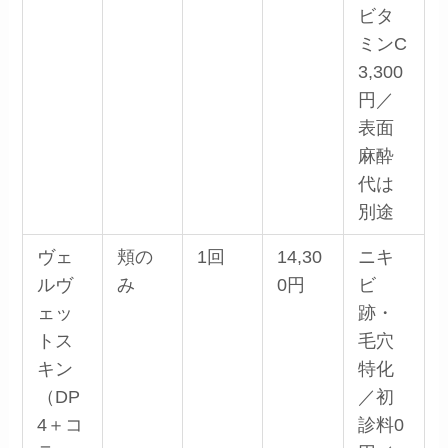
ビタ
ミンC
3,300
円／
表面
麻酔
代は
別途
ヴェ
頬の
1回
14,30
ニキ
ルヴ
み
0円
ビ
ェッ
跡・
トス
毛穴
キン
特化
（DP
／初
4＋コ
診料0