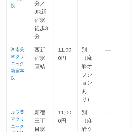
分／
院
JR新
宿駅
徒歩3
分
湘南美
西新
11,00
別
—
容クリ
宿駅
0円
（麻
ニック
直結
酔オ
新宿本
プシ
院
ョン
あ
り）
ルラ美
新宿
11,00
別
—
容クリ
三丁
0円
（麻
ニック
目駅
酔ク