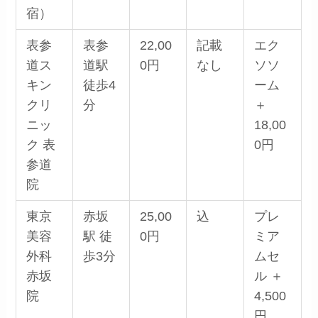
宿）
表参
表参
22,00
記載
エク
道ス
道駅
0円
なし
ソソ
キン
徒歩4
ーム
クリ
分
＋
ニッ
18,00
ク 表
0円
参道
院
東京
赤坂
25,00
込
プレ
美容
駅 徒
0円
ミア
外科
歩3分
ムセ
赤坂
ル ＋
院
4,500
円