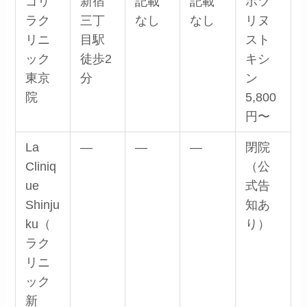
ゴリ
新宿
記載
記載
ボツ
ラク
三丁
なし
なし
リヌ
リニ
目駅
スト
ック
徒歩2
キシ
東京
分
ン
院
5,800
円〜
La
—
—
—
閉院
Cliniq
（公
ue
式告
Shinju
知あ
ku（
り）
ラク
リニ
ック
新