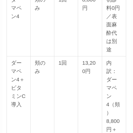
マペ
み
円
料0円
ン4
／表
面麻
酔代
は別
途
ダー
頬の
1回
13,20
内
マペ
み
0円
訳：
ン4＋
ダー
ビタ
マペ
ミンC
ン
導入
4（頬
）
8,800
円＋