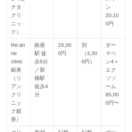
ナタ
ン
クリ
20,10
ニッ
0円
ク）
Re:an
銀座
25,00
別
ダー
ne
駅 徒
0円
（3,30
マペ
clinic
歩5分
0円）
ン4＋
銀座
／新
エク
（リ
橋駅
ソソ
アン
徒歩4
ーム
クリ
分
85,00
ニッ
0円〜
ク銀
座）