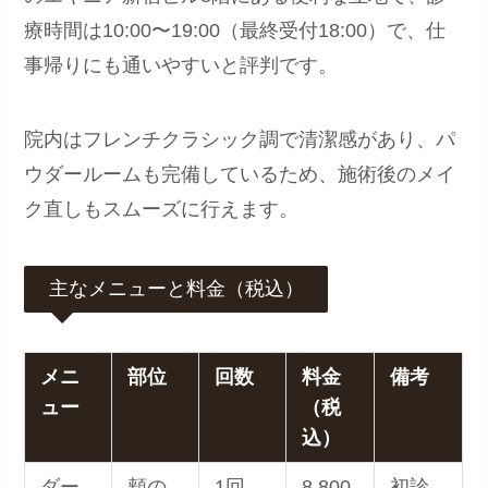
療時間は10:00〜19:00（最終受付18:00）で、仕
事帰りにも通いやすいと評判です。
院内はフレンチクラシック調で清潔感があり、パ
ウダールームも完備しているため、施術後のメイ
ク直しもスムーズに行えます。
主なメニューと料金（税込）
メニ
部位
回数
料金
備考
ュー
（税
込）
ダー
頬の
1回
8,800
初診