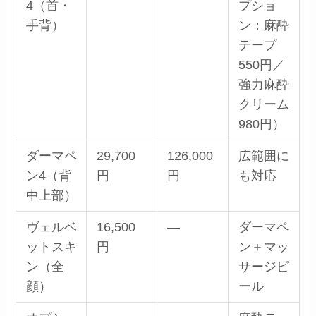
4（首・
プショ
手背）
ン：麻酔
テープ
550円／
強力麻酔
クリーム
980円）
ダーマペ
29,700
126,000
広範囲に
ン4（背
円
円
も対応
中上部）
ヴェルベ
16,500
―
ダーマペ
ットスキ
円
ン＋マッ
ン（全
サージピ
顔）
ール