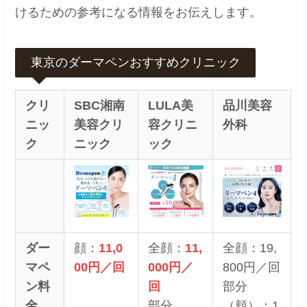
けるための参考になる情報をお伝えします。
東京のダーマペンおすすめクリニック
クリ
SBC湘南
LULA美
品川美容
ニッ
美容クリ
容クリニ
外科
ク
ニック
ック
ダー
顔：
11,0
全顔：
11,
全顔：19,
マペ
00円／回
000円／
800円／回
ン料
回
部分
金
部分
（頬）：1