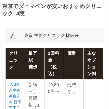
東京でダーマペンが安いおすすめクリニ
ック14院
東京 主要クリニック 比較表
クリ
最寄
1回料
麻酔
主な
ニッ
駅・
金
オプ
ク
徒歩
（税
ショ
込）
ン例
TCB東
新宿
19,80
記載
—
京中央
三丁
0円〜
なし
美容外
目駅
科 新宿
徒歩1
三丁目