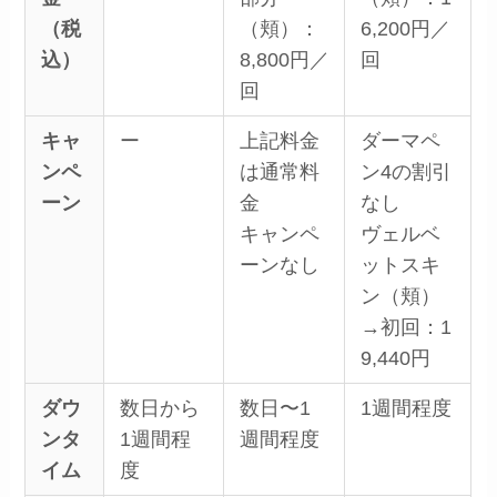
（税
（頬）：
6,200円／
込）
8,800円／
回
回
キャ
ー
上記料金
ダーマペ
ンペ
は通常料
ン4の割引
ーン
金
なし
キャンペ
ヴェルベ
ーンなし
ットスキ
ン（頬）
→初回：1
9,440円
ダウ
数日から
数日〜1
1週間程度
ンタ
1週間程
週間程度
イム
度