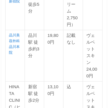
新宿院
徒歩5
リー
分
ム
2,750
円）
品川美
品川
19,80
記載
ヴェ
容外科
駅 徒
0円
なし
ルベ
品川本
歩約3
ット
院
分
スキ
ン
24,00
0円
HINA
新宿
13,10
込
ヴェ
TA
駅 徒
0円
ルベ
CLINI
歩2分
ット
C（ヒ
スキ